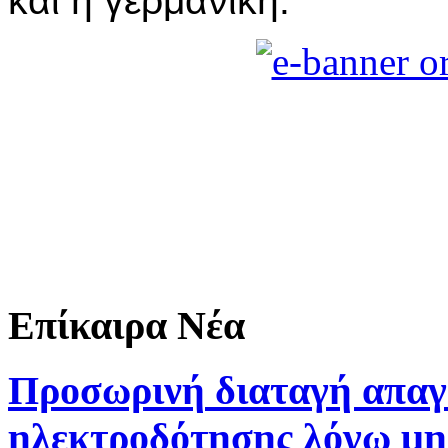
και η γερμανική.
Επίκαιρα Νέα
Προσωρινή
διαταγή απαγ
ηλεκτροδότησης λόγω μη